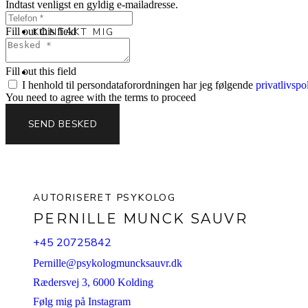
Indtast venligst en gyldig e-mailadresse.
KONTAKT MIG
Fill out this field
Fill out this field
I henhold til persondataforordningen har jeg følgende
privatlivspol
You need to agree with the terms to proceed
SEND BESKED
AUTORISERET PSYKOLOG
PERNILLE MUNCK SAUVR
+45 20725842
Pernille@psykologmuncksauvr.dk
Rædersvej 3, 6000 Kolding
Følg mig på Instagram