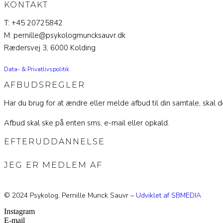
KONTAKT
T: +45 20725842
M: pernille@psykologmuncksauvr.dk
Rædersvej 3, 6000 Kolding
Data- & Privatlivspolitik
AFBUDSREGLER
Har du brug for at ændre eller melde afbud til din samtale, skal d
Afbud skal ske på enten sms, e-mail eller opkald.
EFTERUDDANNELSE
JEG ER MEDLEM AF
© 2024 Psykolog, Pernille Munck Sauvr –
Udviklet af SBMEDIA
Instagram
E-mail