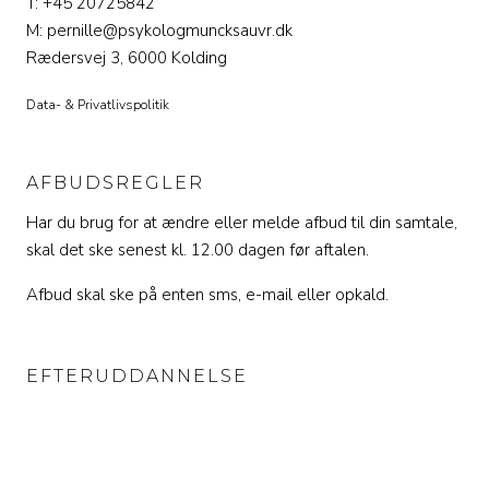
T: +45 20725842
M: pernille@psykologmuncksauvr.dk
Rædersvej 3, 6000 Kolding
Data- & Privatlivspolitik
AFBUDSREGLER
Har du brug for at ændre eller melde afbud til din samtale,
skal det ske senest kl. 12.00 dagen før aftalen.
Afbud skal ske på enten sms, e-mail eller opkald.
EFTERUDDANNELSE