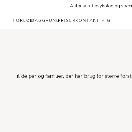
Autoriseret psykolog og speci
FORLØB
BAGGRUND
PRISER
KONTAKT MIG
Til de par og familier, der har brug for større fo