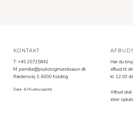
KONTAKT
AFBUD
T: +45 20725842
Har du bru
M: pernille@psykologmuncksauvr.dk
afbud til d
Rædersvej 3, 6000 Kolding
kl. 12.00 d
Data- & Privatlivspolitik
Afbud skal
eller opkal