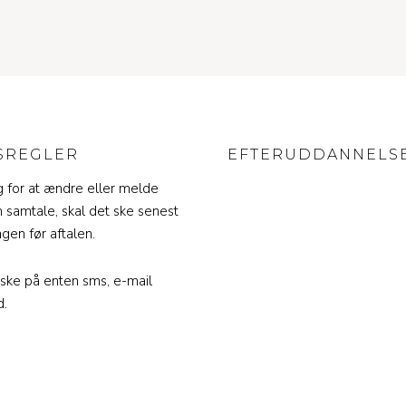
SREGLER
EFTERUDDANNELS
g for at ændre eller melde
in samtale, skal det ske senest
agen før aftalen.
 ske på enten sms, e-mail
d.